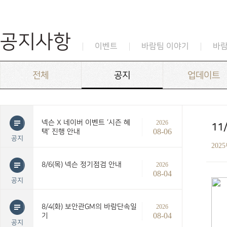
공지사항
이벤트
바람팀 이야기
바
전체
공지
업데이트
넥슨 X 네이버 이벤트 ‘시즌 혜
2026
11
08-06
택’ 진행 안내
공지
202
8/6(목) 넥슨 정기점검 안내
2026
08-04
공지
8/4(화) 보안관GM의 바람단속일
2026
08-04
기
공지