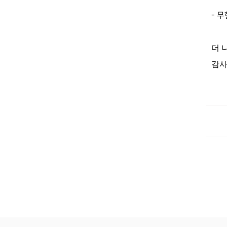
-
무
더 
감사