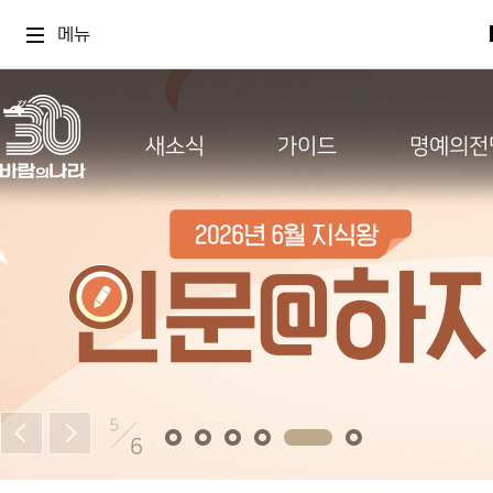
메뉴
새소식
가이드
명예의전
5
6