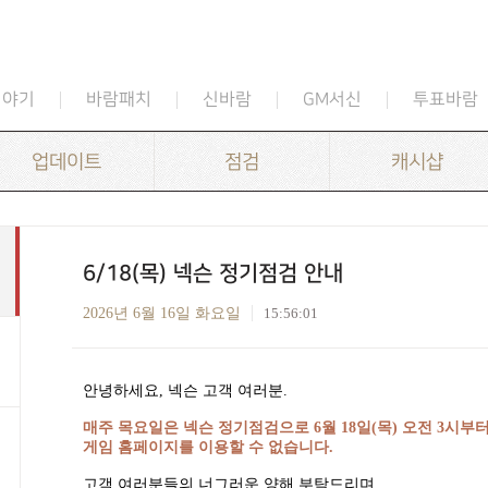
이야기
바람패치
신바람
GM서신
투표바람
업데이트
점검
캐시샵
6/18(목) 넥슨 정기점검 안내
2026년 6월 16일 화요일
15:56:01
안녕하세요
,
넥슨 고객 여러분
.
매주 목요일은 넥슨 정기점검으로
6
월
18
일
(
목
)
오전
3
시부터
게임 홈페이지를 이용할 수 없습니다
.
고객 여러분들의 너그러운 양해 부탁드리며