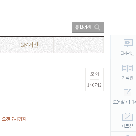
GM서신
조회
146742
 오전
7
시까지