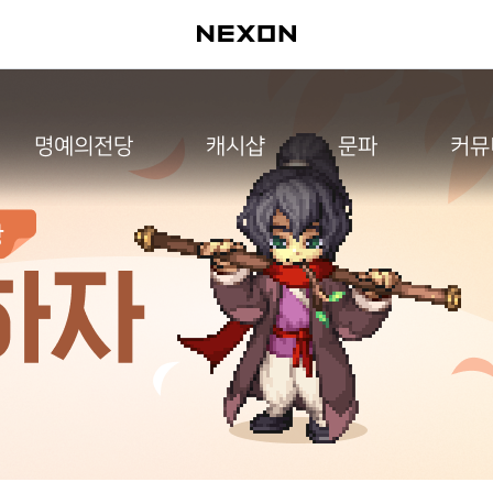
명예의전당
캐시샵
문파
커뮤