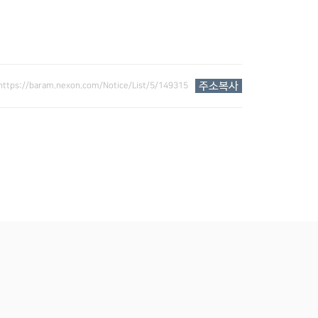
https://baram.nexon.com/Notice/List/5/149315