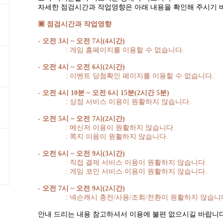
자세한 점검시간과 작업영향은 아래 내용을 확인해 주시기 
▣ 점검시간과 작업영향
-
오전
3
시
~
오전
7
시
(4
시간
)
:
게임 홈페이지를 이용할 수 없습니다
.
-
오전
4
시
~
오전
6
시
(2
시간
)
:
이벤트 당첨확인 페이지를 이용할 수 없습니다
.
-
오전
4
시
10
분
~
오전
6
시
15
분
(2
시간
5
분
)
:
상점 서비스 이용이 원활하지 않습니다
.
-
오전
5
시
~
오전
7
시
(2
시간
)
:
메신저 이용이 원활하지 않습니다
.
:
쪽지 이용이 원활하지 않습니다
.
-
오전
6
시
~
오전
9
시
(3
시간
)
:
직접 결제 서비스 이용이 원활하지 않습니다
.
:
게임 코인 서비스 이용이 원활하지 않습니다
.
-
오전
7
시
~
오전
9
시
(2
시간
)
:
넥슨캐시 충전
/
사용
/
조회
/
전환이 원활하지 않습니
안내 드리는 내용 참고하셔서 이용에 불편 없으시길 바랍니