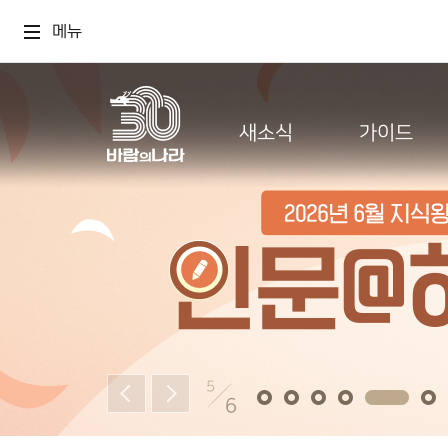
메뉴
새소식
가이드
5
6