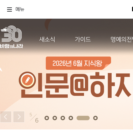
메뉴
새소식
가이드
명예의전
5
6