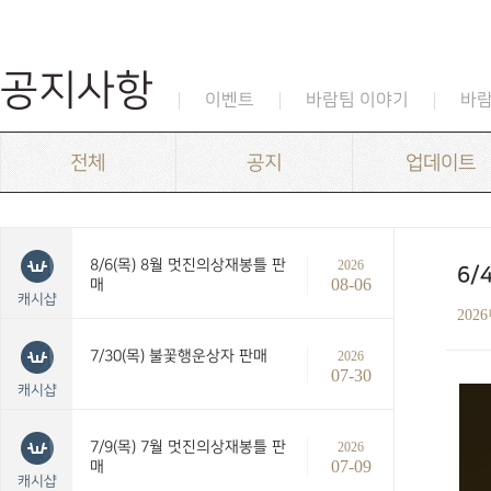
공지사항
이벤트
바람팀 이야기
바
전체
공지
업데이트
8/6(목) 8월 멋진의상재봉틀 판
2026
6/
08-06
매
캐시샵
202
7/30(목) 불꽃행운상자 판매
2026
07-30
캐시샵
7/9(목) 7월 멋진의상재봉틀 판
2026
07-09
매
캐시샵