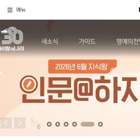
메뉴
새소식
가이드
명예의전
5
6