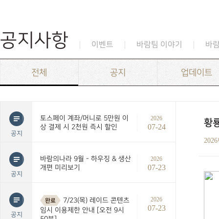
공지사항
이벤트
바람팀 이야기
바
전체
공지
업데이트
토스페이 계좌/머니로 5만원 이
2026
황룡
07-24
상 결제 시 2천원 즉시 할인
공지
202
바람의나라 9월 - 하우징 & 생산
2026
07-23
개편 미리보기
공지
2026
7/23(목) 레이드 콘텐츠
완료
07-23
임시 이용제한 안내 [오전 9시
공지
50분]