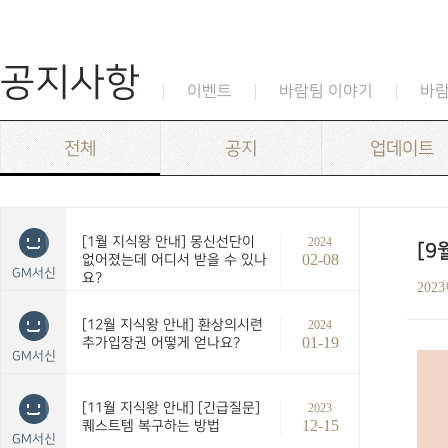
공지사항
이벤트
바람팀 이야기
바
전체
공지
업데이트
[1월 지식왕 안내] 몽신선단이
2024
[9
02-08
없어졌는데 어디서 받을 수 있나
GM서신
요?
202
[12월 지식왕 안내] 환상의시련
2024
01-19
추가입장권 어떻게 얻나요?
GM서신
[11월 지식왕 안내] [긴급질문]
2023
12-15
퀘스트템 복구하는 방법
GM서신