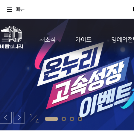
메뉴
새소식
가이드
명예의전
1
4