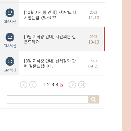
[10월 지식왕 안내] 7차망토 다
2023
11-10
시받는법 있나요??
GM서신
[9월 지식왕 안내] 시간의문 질
2023
10-13
문드려요
GM서신
[8월 지식왕 안내] 신체강화 관
2023
09-21
련 질문드립니다.
GM서신
1
2
3
4
5