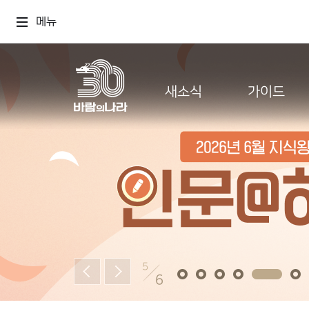
메뉴
새소식
가이드
5
6