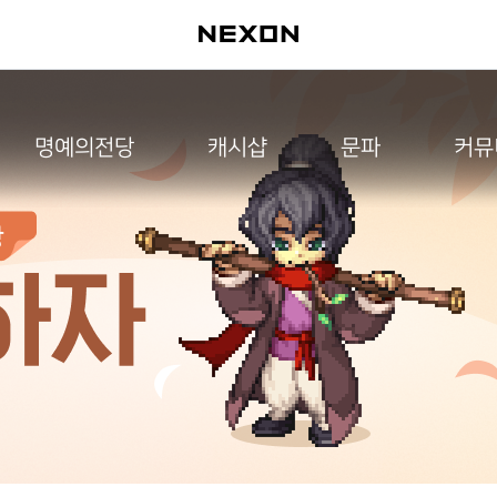
명예의전당
캐시샵
문파
커뮤