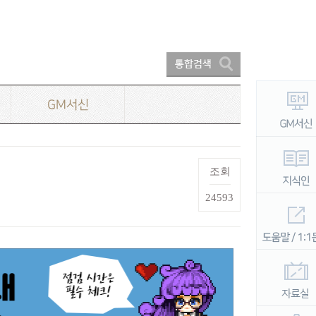
GM서신
조회
24593