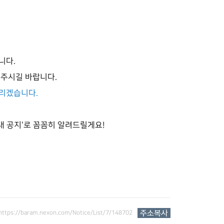
니다.
해주시길 바랍니다.
드리겠습니다.
내 공지'로 꼼꼼히 알려드릴게요!
https://baram.nexon.com/Notice/List/7/148702