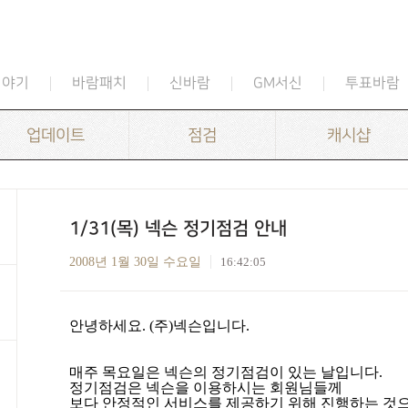
이야기
바람패치
신바람
GM서신
투표바람
업데이트
점검
캐시샵
1/31(목) 넥슨 정기점검 안내
2008년 1월 30일 수요일
16:42:05
안녕하세요
. (
주
)
넥슨입니다
.
매주 목요일은 넥슨의 정기점검이 있는 날입니다
.
정기점검은 넥슨을 이용하시는 회원님들께
보다 안정적인 서비스를 제공하기 위해 진행하는 것