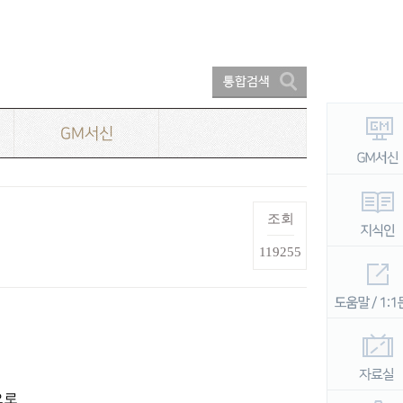
GM서신
조회
119255
으로