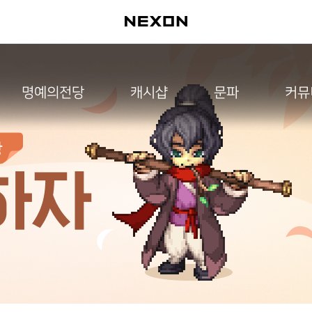
명예의전당
캐시샵
문파
커뮤