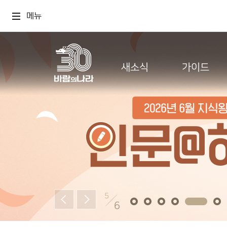
메뉴
새소식
가이드
5
6