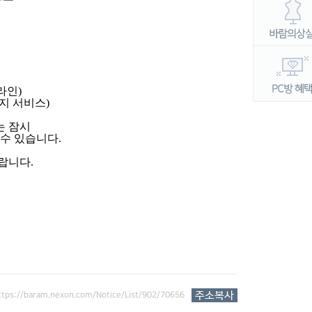
라인
)
지 서비스
)
는 잠시
 수 있습니다
.
바랍니다
.
ttps://baram.nexon.com/Notice/List/902/70656