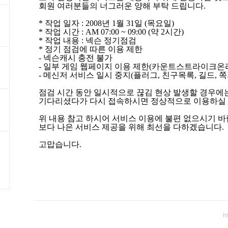
회원 여러분들의 너그러운 양해 부탁 드립니다
.
*
작업 일자
: 2008
년
1
월
31
일
(
목요일
)
*
작업 시간
: AM 07:00 ~ 09:00 (
약
2
시간
)
*
작업 내용
:
넥슨 정기점검
*
정기 점검에 따른 이용 제한
-
넥슨캐시 충전 불가
-
일부 게임 웹페이지 이용 제한
(
카운트스트라이크온
-
메신저 서비스 일시 중지
(
플러그
,
친구목록
,
길드
,
쪽
점검 시간 동안 일시적으로 끊김 현상 발생할 경우에
기다리셨다가 다시 접속하시면 정상적으로 이용하실
위 내용 참고 하시어 서비스 이용에 불편 없으시기 
보다 나은 서비스 제공을 위해 최선을 다하겠습니다
.
고맙습니다
.
h