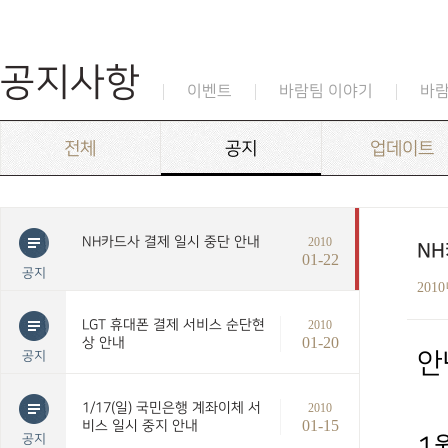
공지사항
이벤트
바람팀 이야기
바
전체
공지
업데이트
NH카드사 결제 일시 중단 안내
2010
NH
01-22
공지
201
LGT 휴대폰 결제 서비스 순단현
2010
01-20
상 안내
공지
안
1/17(일) 국민은행 계좌이체 서
2010
01-15
비스 일시 중지 안내
공지