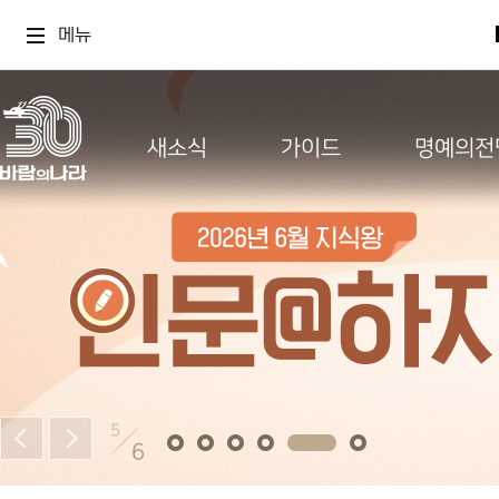
메뉴
새소식
가이드
명예의전
5
6