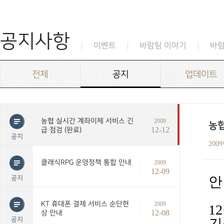
공지사항
이벤트
바람팀 이야기
바
전체
공지
업데이트
농협 실시간 계좌이체 서비스 긴
2009
농협
12-12
급 점검 (완료)
공지
200
클래식RPG 운영정책 통합 안내
2009
12-09
안
공지
KT 휴대폰 결제 서비스 순단현
2009
1
12-08
상 안내
공지
긴