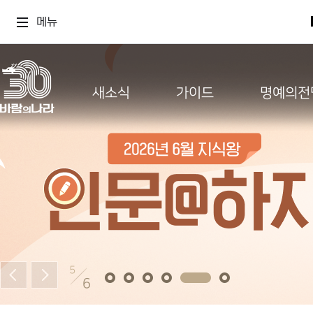
메뉴
새소식
가이드
명예의전
5
6