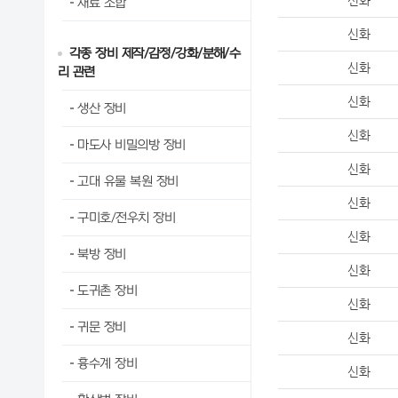
신화
재료 조합
신화
각종 장비 제작/감정/강화/분해/수
신화
리 관련
신화
생산 장비
신화
마도사 비밀의방 장비
신화
고대 유물 복원 장비
신화
구미호/전우치 장비
신화
북방 장비
신화
도귀촌 장비
신화
귀문 장비
신화
흉수계 장비
신화