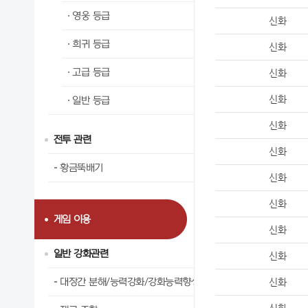
영웅 등급
신화
희귀 등급
신화
고급 등급
신화
신화
일반 등급
신화
전투 관련
신화
황금뚝배기
신화
신화
게임 이용
신화
일반 강화관련
신화
대장간 분해/능력강화/강화능력향상
신화