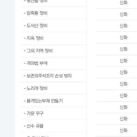
황산벌 장비
신화
암흑룡 장비
신화
도삭산 장비
신화
신화
지옥 장비
신화
그외 지역 장비
신화
격마법 부여
신화
보존의주석조각 손상 방지
신화
노리개 장비
신화
품격있는부채 만들기
신화
가문 무구
신화
신수 유물
신화