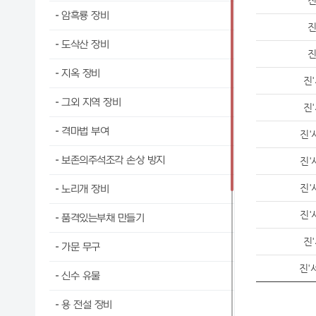
진
암흑룡 장비
진
도삭산 장비
진
지옥 장비
진
그외 지역 장비
진
격마법 부여
진'
보존의주석조각 손상 방지
진'
진'
노리개 장비
진'
품격있는부채 만들기
진
가문 무구
진'
신수 유물
용 전설 장비