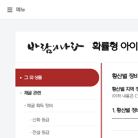
메뉴
확률형 아
황산벌 장
그 외 상품
황산벌 지역 
채굴 관련
(이하 내용은 C
채굴 획득 장비
1. 황산벌 
신화 등급
전설 등급