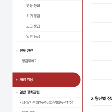
영웅 등급
희귀 등급
고급 등급
일반 등급
전투 관련
황금뚝배기
게임 이용
일반 강화관련
2. 황산벌 
대장간 분해/능력강화/강화능력향상