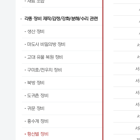
재료 조합
각종 장비 제작/감정/강화/분해/수리 관련
생산 장비
마도사 비밀의방 장비
고대 유물 복원 장비
서
구미호/전우치 장비
서
북방 장비
서
도귀촌 장비
서
귀문 장비
흉수계 장비
서
황산벌 장비