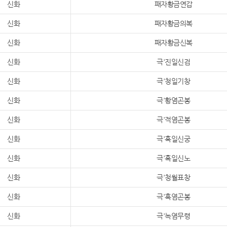
신화
패자황금연갑
신화
패자황금의복
신화
패자황금신복
신화
극'진일신검
신화
극'청일기창
신화
극'황염곤봉
신화
극'적염곤봉
신화
극'흑일신궁
신화
극'흑일신노
신화
극'청월표창
신화
극'흑염곤봉
신화
극'녹염무령