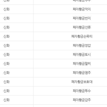
신화
패자황금투구
신화
패자황금깍지
신화
패자황금반지
신화
패자황금선류
신화
패자황금손목띠
신화
패자황금장갑
신화
패자황금토시
신화
패자황금팔찌
신화
패자황금염주
신화
패자황금보호대
신화
패자황금투수
신화
패자황금갑주