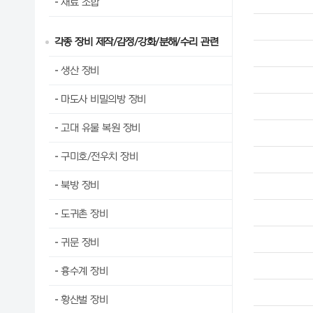
재료 조합
각종 장비 제작/감정/강화/분해/수리 관련
생산 장비
마도사 비밀의방 장비
고대 유물 복원 장비
구미호/전우치 장비
북방 장비
도귀촌 장비
귀문 장비
흉수계 장비
황산벌 장비