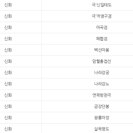
신화
극'신일태도
신화
극'적영구겸
신화
마곡검
신화
패협검
신화
백선마봉
신화
암혈홍접선
신화
나라강궁
신화
나라강노
신화
연옥방천극
신화
금강단봉
신화
광룡마장
신화
살옥명도