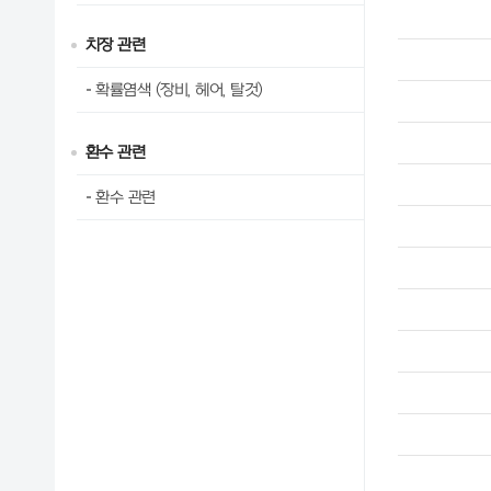
치장 관련
확률염색 (장비, 헤어, 탈것)
환수 관련
환수 관련