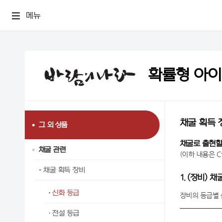
메뉴
확률형 아
채굴 획득 
그 외 상품
채굴로 출현할
채굴 관련
(이하 내용은 C
채굴 획득 장비
1. (장비) 
신화 등급
장비의 등급별 
전설 등급