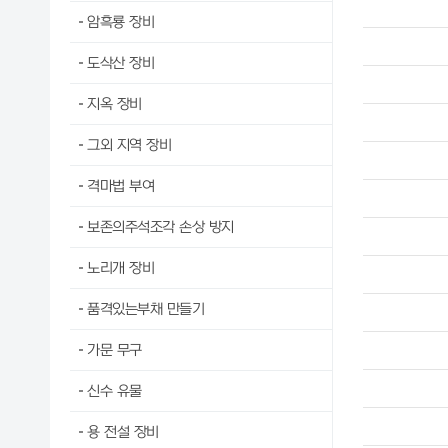
암흑룡 장비
도삭산 장비
지옥 장비
그외 지역 장비
격마법 부여
보존의주석조각 손상 방지
노리개 장비
품격있는부채 만들기
가문 무구
신수 유물
용 전설 장비