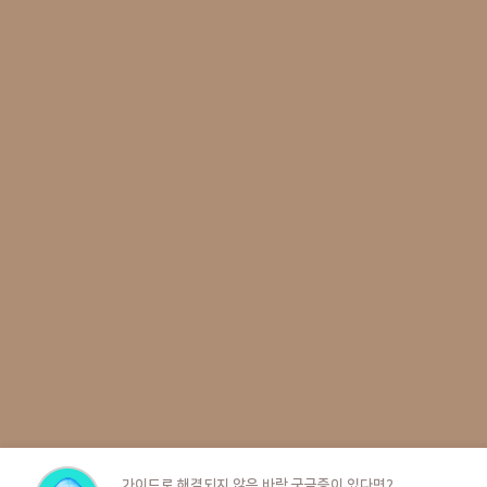
비급서 제작에 성공하면 아래 비급 목록 중 1종을 획득할 수 있습니다.
비급
사형선고
그림자표창
이형환위
역병지대
요기발산
백귀야행
6) 용린과 역린
5단계 레이드 상점에서만 구매할 수 있는 브리트라 장비 강화 재료입니다.
강화단계
소모 재료
1 -> 2
메마른용린 10개
2->3
메마른용린 10개
3->4
메마른용린 10개
4->5
열화된용린 10개
가이드로 해결되지 않은 바람 궁금증이 있다면?