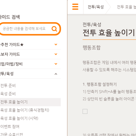
전투/육성
전투 효율 
가이드 검색
전투/육성
전투 효율 높이기
★추천 가이드★
행동조합
초보자 가이드
행동조합은 게임 내에서 여러 행
직업/마법/장비
사용할 수 있도록 해주는 시스템
전투/육성
1. 행동조합 설정하기
전투 준비
1) 단축키 Shift+A를 눌러 행
육성 준비
2) 상단의 빈 슬롯을 눌러 아이콘
전투 효율 높이기
육성 효율 높이기 (휴식경험치)
육성 효율 높이기 (시약)
이벤트 참여
가문 수호신전
3) 오른쪽 선택 창에서 원하는 