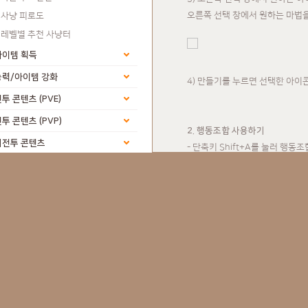
오른쪽 선택 창에서 원하는 마법
사냥 피로도
레벨별 추천 사냥터
아이템 획득
능력/아이템 강화
4) 만들기를 누르면 선택한 아이
투 콘텐츠 (PVE)
투 콘텐츠 (PVP)
2. 행동조합 사용하기
비전투 콘텐츠
- 단축키 Shift+A를 눌러 행동조
생성된 행동조합을 드래그하여 퀵
환수
파 & 가문
거래/캐시샵/커뮤니티
지식인 (묻고 답하기)
피해량 측정기
1. 피해량 측정기 활성화하기