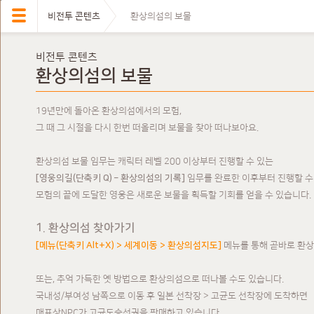
비전투 콘텐츠
환상의섬의 보물
비전투 콘텐츠
환상의섬의 보물
19년만에 돌아온 환상의섬에서의 모험,
그 때 그 시절을 다시 한번 떠올리며 보물을 찾아 떠나보아요.
환상의섬 보물 임무는 캐릭터 레벨 200 이상부터 진행할 수 있는
[영웅의길(단축키 Q) – 환상의섬의 기록]
임무를 완료한 이후부터 진행할 수
모험의 끝에 도달한 영웅은 새로운 보물을 획득할 기회를 얻을 수 있습니다.
1. 환상의섬 찾아가기
[메뉴(단축키 Alt+X) > 세계이동 > 환상의섬지도]
메뉴를 통해 곧바로 환상
또는, 추억 가득한 옛 방법으로 환상의섬으로 떠나볼 수도 있습니다.
국내성/부여성 남쪽으로 이동 후 일본 선착장 > 고균도 선착장에 도착하면
매표상NPC가 고균도승선권을 판매하고 있습니다.