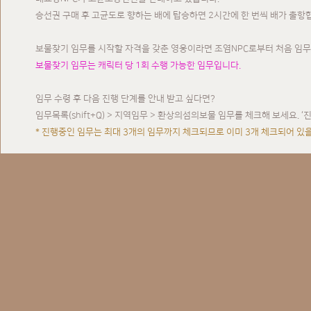
승선권 구매 후 고균도로 향하는 배에 탑승하면 2시간에 한 번씩 배가 출항
보물찾기 임무를 시작할 자격을 갖춘 영웅이라면 조염NPC로부터 처음 임무
보물찾기 임무는 캐릭터 당 1회 수행 가능한 임무입니다.
임무 수령 후 다음 진행 단계를 안내 받고 싶다면?
임무목록(shift+Q) > 지역임무 > 환상의섬의보물 임무를 체크해 보세요.
* 진행중인 임무는 최대 3개의 임무까지 체크되므로 이미 3개 체크되어 있을
2. 호감도 시스템
환상의섬 주민들에게 선물을 가져다주면 호감도를 올릴 수 있습니다.
환상의섬에 숨겨진 보물을 찾기 위해서는 일정 수준의 호감도가 있어야 원활
하지만 주민들마다 원하는 선물이 각각 다르고, 선호하는 선물인 경우 호감
선호하지 않는 선물일 경우 호감도가 적게 오릅니다.