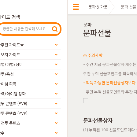
문파 & 가문
문파 선물
가이드 검색
문파
문파선물
★추천 가이드★
초보자 가이드
※ 주의사항
직업/마법/장비
- 주간 지급 문파선물상자 개수는
주간 누적 선물포인트를 획득하세
전투/육성
- 획득 가능한 문파선물상자보다
아이템 획득
- 주간 누적 선물포인트와 주간 
능력/아이템 강화
투 콘텐츠 (PVE)
투 콘텐츠 (PVP)
문파선물상자
비전투 콘텐츠
(1) 누적된 100 선물포인트마다
환수