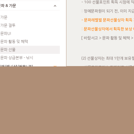
- 100 선물포인트 획득 시점에
파 & 가문
: 정예문파원이 되기 전, 이미 
가문
- 문파레벨별 문파선물상자 획득
가문 결투
: 문파선물상자에서 획득한 보상 
문파UI
[ 바람서고 > 문파 활동 및 혜택
문파 활동 및 혜택
문파 선물
문파 상급본부 - 낚시
(2) 선물상자는 최대 1만개 보유
거래/캐시샵/커뮤니티
- 선물포인트가 누적되어도 선물
지식인 (묻고 답하기)
(3) 보유한 선물상자는 1회 개봉 
(4) [보상목록] 버튼을 통해 문
* 문파선물상자의 상세 구성품 및 