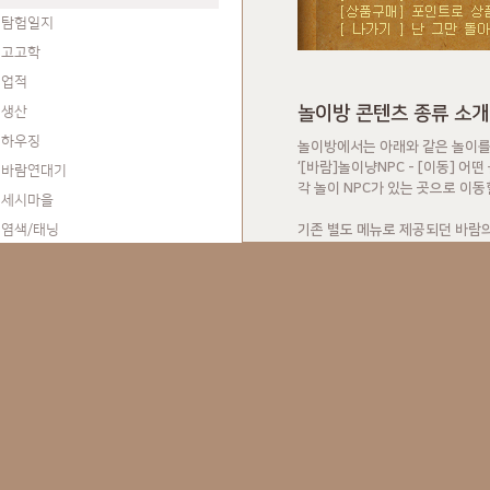
탐험일지
고고학
업적
놀이방 콘텐츠 종류 소개
생산
하우징
놀이방에서는 아래와 같은 놀이를 
‘[바람]놀이냥NPC - [이동] 어
바람연대기
각 놀이 NPC가 있는 곳으로 이동
세시마을
염색/태닝
기존 별도 메뉴로 제공되던 바람
놀이방에서 즐기실 수 있는 점 참
의상대여실
환상의섬의 보물
사탕정리게임
영웅의 기억
바람연대기
소소의보관함
영웅용전
바람의상실
정령키우기게임
몬스터일지
환수
[바람]놀이냥NPC를 통해 다양한
파 & 가문