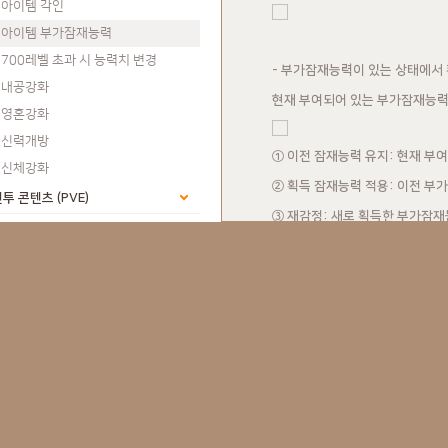
아이템 각인
아이템 부가잠재능력
700레벨 초과 시 능력치 변경
- 부가잠재능력이 있는 상태에서
내공강화
현재 부여되어 있는 부가잠재능력
영혼강화
신력개방
① 이전 잠재능력 유지: 현재 
신체강화
② 획득 잠재능력 적용: 이전 
투 콘텐츠 (PVE)
③ 재감정: 새로 획득한 부가잠
투 콘텐츠 (PVP)
비전투 콘텐츠
2. 부가잠재능력 추출, 
환수
- 추출비서를 통해 나의 소중한
파 & 가문
새로운 아이템에 그대로 이전하실
거래/캐시샵/커뮤니티
지식인 (묻고 답하기)
3. 잠재능력 추출 방법 