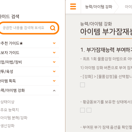
능력/아이템 강화
아이
가이드 검색
능력/아이템 강화
아이템 부가잠재
★추천 가이드★
1. 부가잠재능력 부여하
초보자 가이드
- 최초 1회 물품감정 마법으로 
직업/마법/장비
1) 아이템 강화 버튼으로 부여 
전투/육성
- [강화] > [물품감정]을 선택합니
아이템 획득
능력/아이템 강화
상태이상
- 황금돋보기를 보유한 상태에서 [
주요 능력치
아이템 분해/강화
생산강화
- 부여된 부가 잠재 옵션을 확인할